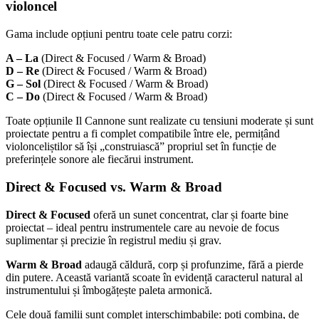
violoncel
Gama include opțiuni pentru toate cele patru corzi:
A – La
(Direct & Focused / Warm & Broad)
D – Re
(Direct & Focused / Warm & Broad)
G – Sol
(Direct & Focused / Warm & Broad)
C – Do
(Direct & Focused / Warm & Broad)
Toate opțiunile Il Cannone sunt realizate cu tensiuni moderate și sunt
proiectate pentru a fi complet compatibile între ele, permițând
violonceliștilor să își „construiască” propriul set în funcție de
preferințele sonore ale fiecărui instrument.
Direct & Focused vs. Warm & Broad
Direct & Focused
oferă un sunet concentrat, clar și foarte bine
proiectat – ideal pentru instrumentele care au nevoie de focus
suplimentar și precizie în registrul mediu și grav.
Warm & Broad
adaugă căldură, corp și profunzime, fără a pierde
din putere. Această variantă scoate în evidență caracterul natural al
instrumentului și îmbogățește paleta armonică.
Cele două familii sunt complet interschimbabile: poți combina, de