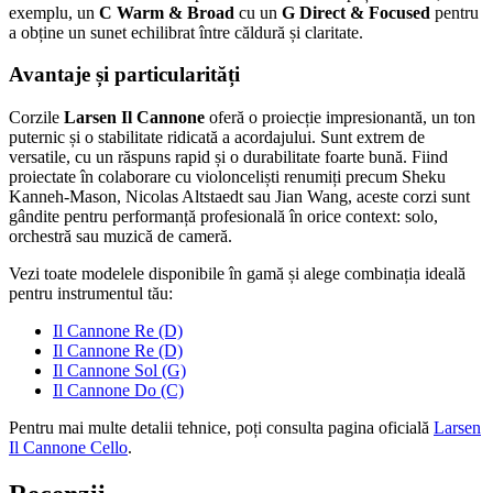
exemplu, un
C Warm & Broad
cu un
G Direct & Focused
pentru
a obține un sunet echilibrat între căldură și claritate.
Avantaje și particularități
Corzile
Larsen Il Cannone
oferă o proiecție impresionantă, un ton
puternic și o stabilitate ridicată a acordajului. Sunt extrem de
versatile, cu un răspuns rapid și o durabilitate foarte bună. Fiind
proiectate în colaborare cu violonceliști renumiți precum Sheku
Kanneh-Mason, Nicolas Altstaedt sau Jian Wang, aceste corzi sunt
gândite pentru performanță profesională în orice context: solo,
orchestră sau muzică de cameră.
Vezi toate modelele disponibile în gamă și alege combinația ideală
pentru instrumentul tău:
Il Cannone Re (D)
Il Cannone Re (D)
Il Cannone Sol (G)
Il Cannone Do (C)
Pentru mai multe detalii tehnice, poți consulta pagina oficială
Larsen
Il Cannone Cello
.