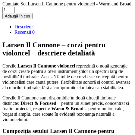
Cantitate Set Larsen Il Cannone pentru violoncel - Warm and Broad
Adaugă în coș
Descriere
Recenzii
0
Larsen Il Cannone – corzi pentru
violoncel – descriere detaliată
Corzile
Larsen Il Cannone violoncel
reprezintă o nouă generație
de corzi create pentru a oferi instrumentiștilor un spectru larg de
posibilități timbrale. Această familie de corzi este concepută pentru
violonceliști care caută putere, flexibilitate sonoră și control avansat
al culorilor timbrale, fără a compromite claritatea sau stabilitatea.
Corzile Il Cannone sunt disponibile în două direcții timbrale
distincte:
Direct & Focused
– pentru un sunet precis, concentrat și
foarte proiectat, respectiv
Warm & Broad
– pentru un ton cald,
bogat și amplu, care scoate în evidență rezonanța naturală a
violoncelului.
Compoziția setului Larsen Il Cannone pentru