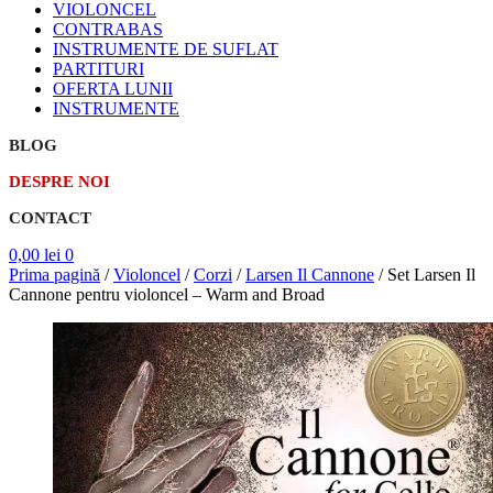
VIOLONCEL
CONTRABAS
INSTRUMENTE DE SUFLAT
PARTITURI
OFERTA LUNII
INSTRUMENTE
BLOG
DESPRE NOI
CONTACT
0,00
lei
0
Prima pagină
/
Violoncel
/
Corzi
/
Larsen Il Cannone
/
Set Larsen Il
Cannone pentru violoncel – Warm and Broad