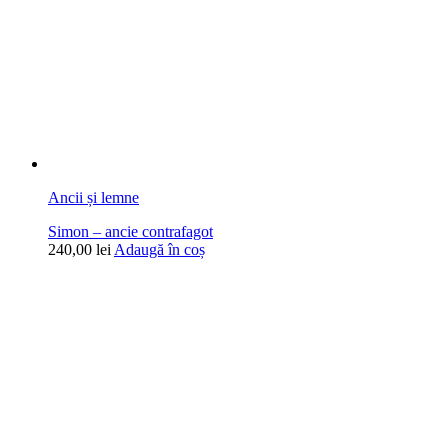
Ancii și lemne
Simon – ancie contrafagot
240,00
lei
Adaugă în coș