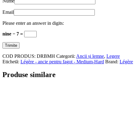
Nume
Email
Please enter an answer in digits:
nine − 7 =
COD PRODUS:
DRBMH
Categorii:
Ancii și lemne
,
Legere
Etichetă:
Légère - ancie pentru fagot - Medium-Hard
Brand:
Légère
Produse similare