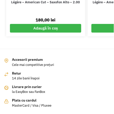
Légère – American Cut – Saxofon Alto – 2.00
Légère – Amer
180,00
lei
Adaugă în coș
Accesorii premium
Cele mai competitive prețuri
Retur
14 zile banii înapoi
Livrare prin curier
la EasyBox sau FanBox
Plata cu cardul
MasterCard / Visa / Pluxee