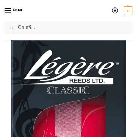
MENIU
0
Caută
PRIMA PAGINĂ
SUFLĂTORI
CLARINET
ANCII
ANCII PENTRU SAXOFON
/
/
/
/