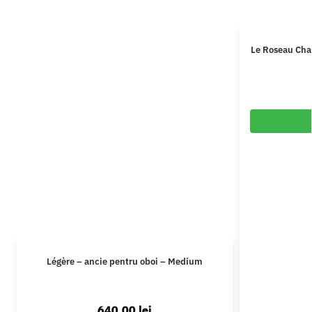
Le Roseau Chan
Légère – ancie pentru oboi – Medium
640,00
lei