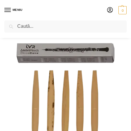
MENIU
0
Caută
PRIMA PAGINĂ
SUFLĂTORI
OBOI
ANCII ȘI LEMNE
LAVORO – LEMNE FASONATE ȘI PLIATE PENTRU OBOI
/
/
/
/