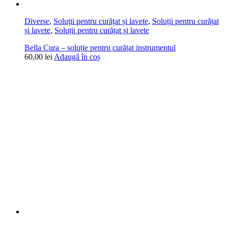
Diverse
,
Soluții pentru curățat și lavete
,
Soluții pentru curățat
și lavete
,
Soluții pentru curățat și lavete
Bella Cura – soluție pentru curățat instrumentul
60,00
lei
Adaugă în coș