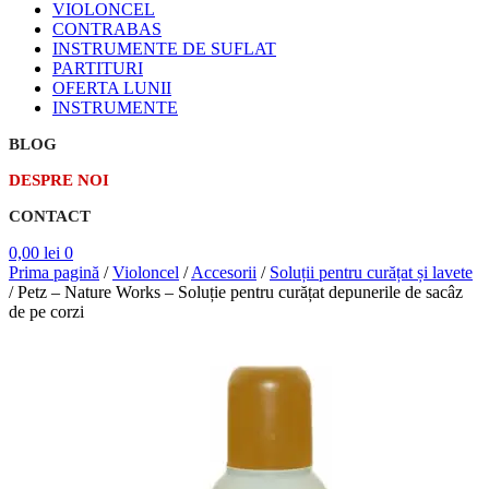
VIOLONCEL
CONTRABAS
INSTRUMENTE DE SUFLAT
PARTITURI
OFERTA LUNII
INSTRUMENTE
BLOG
DESPRE NOI
CONTACT
0,00
lei
0
Prima pagină
/
Violoncel
/
Accesorii
/
Soluții pentru curățat și lavete
/
Petz – Nature Works – Soluție pentru curățat depunerile de sacâz
de pe corzi