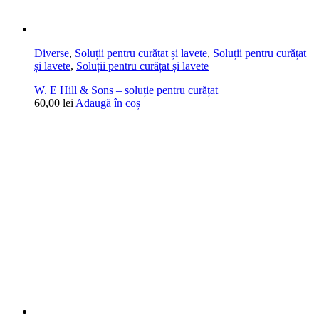
Diverse
,
Soluții pentru curățat și lavete
,
Soluții pentru curățat
și lavete
,
Soluții pentru curățat și lavete
W. E Hill & Sons – soluție pentru curățat
60,00
lei
Adaugă în coș