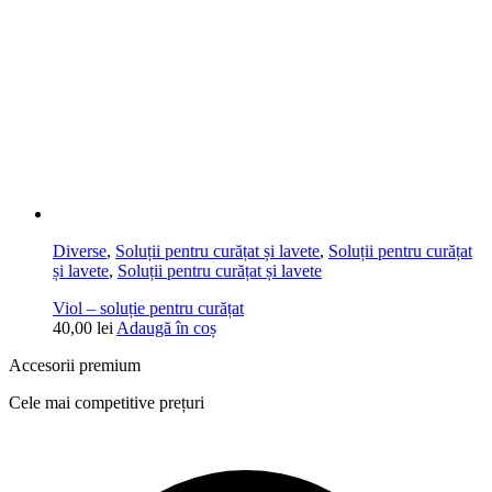
Diverse
,
Soluții pentru curățat și lavete
,
Soluții pentru curățat
și lavete
,
Soluții pentru curățat și lavete
Viol – soluție pentru curățat
40,00
lei
Adaugă în coș
Accesorii premium
Cele mai competitive prețuri