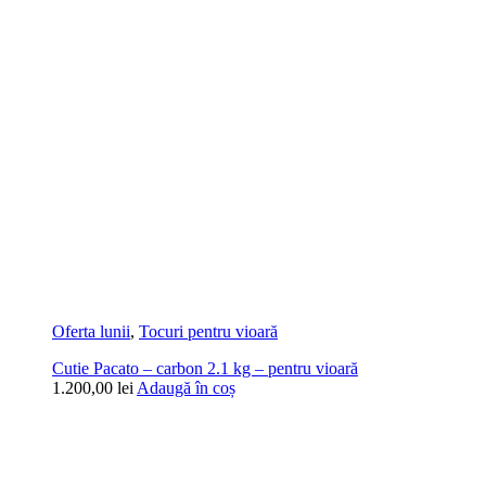
Oferta lunii
,
Tocuri pentru vioară
Cutie Pacato – carbon 2.1 kg – pentru vioară
1.200,00
lei
Adaugă în coș