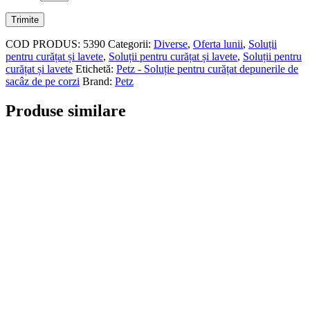
COD PRODUS:
5390
Categorii:
Diverse
,
Oferta lunii
,
Soluții
pentru curățat și lavete
,
Soluții pentru curățat și lavete
,
Soluții pentru
curățat și lavete
Etichetă:
Petz - Soluție pentru curățat depunerile de
sacâz de pe corzi
Brand:
Petz
Produse similare