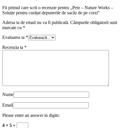
Fii primul care scrii o recenzie pentru „Petz – Nature Works –
Soluție pentru curățat depunerile de sacâz de pe corzi”
Adresa ta de email nu va fi publicată.
Câmpurile obligatorii sunt
marcate cu
*
Evaluarea ta
*
Recenzia ta
*
Nume
Email
Please enter an answer in digits:
4 × 5 =