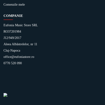
Comenzile mele
COMPANIE
Eufonia Music Store SRL
RO37201984
J12/949/2017
Aleea Albăstrelelor, nr 11
Cluj-Napoca
office@eufoniastore.ro
0770 520 090