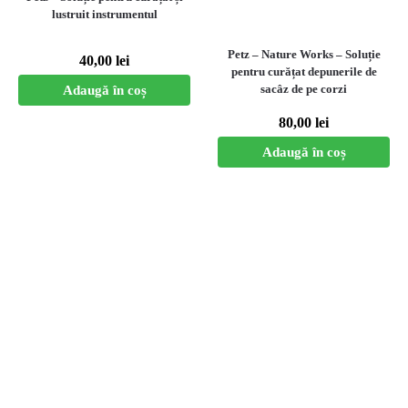
lustruit instrumentul
Petz – Nature Works – Soluție
40,00
lei
pentru curățat depunerile de
sacâz de pe corzi
Adaugă în coș
80,00
lei
Adaugă în coș