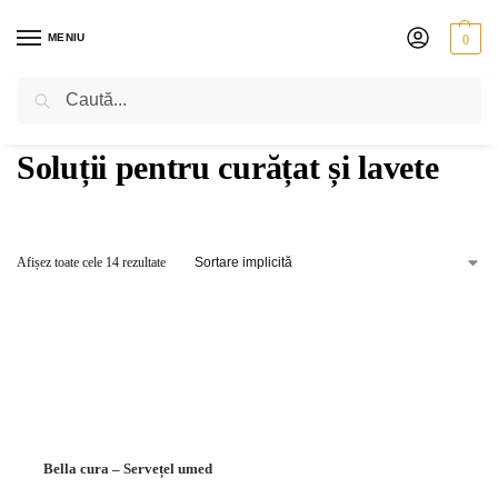
MENIU
0
Caută
PRIMA PAGINĂ
VIOLĂ
ACCESORII
SOLUȚII PENTRU CURĂȚAT ȘI LAVETE
/
/
/
Soluții pentru curățat și lavete
Afișez toate cele 14 rezultate
Bella cura – Servețel umed