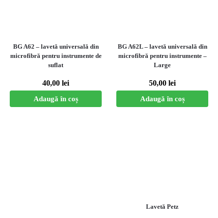
BG A62 – lavetă universală din
BG A62L – lavetă universală din
microfibră pentru instrumente de
microfibră pentru instrumente –
suflat
Large
40,00
lei
50,00
lei
Adaugă în coș
Adaugă în coș
Lavetă Petz