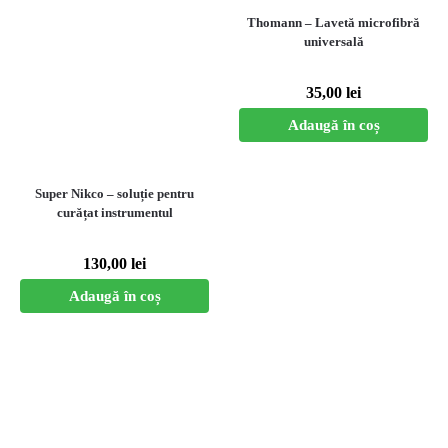
Thomann – Lavetă microfibră
universală
35,00
lei
Adaugă în coș
Super Nikco – soluție pentru
curățat instrumentul
130,00
lei
Adaugă în coș