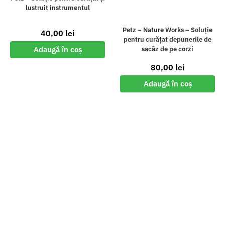
lustruit instrumentul
Petz – Nature Works – Soluție
40,00
lei
pentru curățat depunerile de
Adaugă în coș
sacâz de pe corzi
80,00
lei
Adaugă în coș