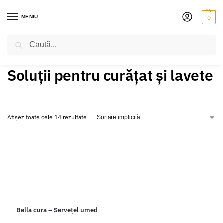
MENIU
0
Caută
PRIMA PAGINĂ
VIOARĂ
ACCESORII
SOLUȚII PENTRU CURĂȚAT ȘI LAVETE
/
/
/
Soluții pentru curățat și lavete
Afișez toate cele 14 rezultate
Bella cura – Servețel umed