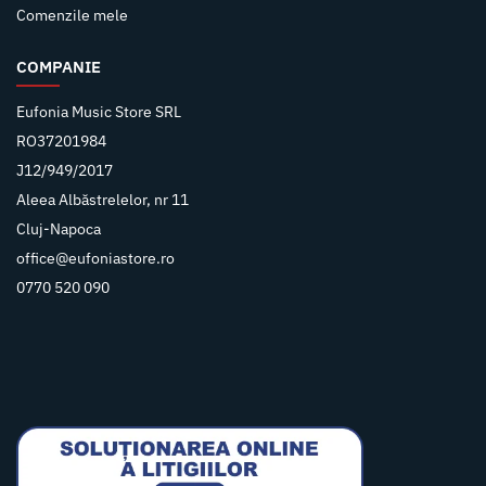
Comenzile mele
COMPANIE
Eufonia Music Store SRL
RO37201984
J12/949/2017
Aleea Albăstrelelor, nr 11
Cluj-Napoca
office@eufoniastore.ro
0770 520 090