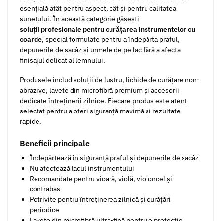
esențială atât pentru aspect, cât și pentru calitatea
sunetului. În această categorie găsești
soluții profesionale pentru curățarea instrumentelor cu
coarde
, special formulate pentru a îndepărta praful,
depunerile de sacâz și urmele de pe lac fără a afecta
finisajul delicat al lemnului.
Produsele includ soluții de lustru, lichide de curățare non-
abrazive, lavete din microfibră premium și accesorii
dedicate întreținerii zilnice. Fiecare produs este atent
selectat pentru a oferi siguranță maximă și rezultate
rapide.
Beneficii principale
Îndepărtează în siguranță praful și depunerile de sacâz
Nu afectează lacul instrumentului
Recomandate pentru vioară, violă, violoncel și
contrabas
Potrivite pentru întreținerea zilnică și curățări
periodice
Lavete din microfibră ultra-fină pentru o protecție