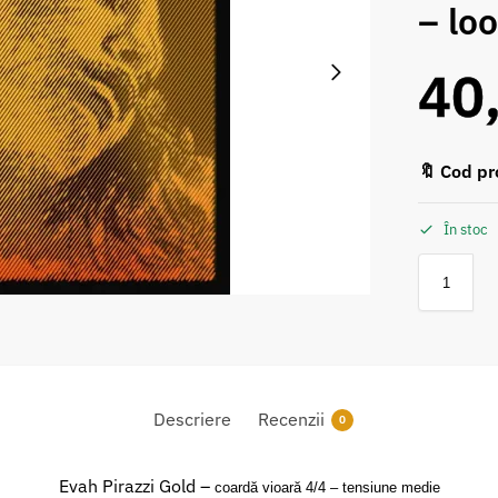
– lo
40
🔖 Cod pr
În stoc
Descriere
Recenzii
0
Evah Pirazzi Gold –
coardă vioară 4/4 – tensiune medie