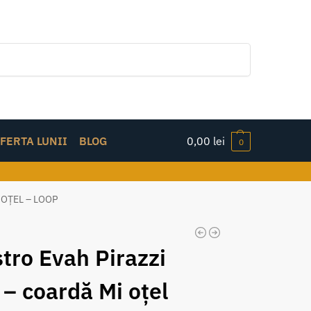
Caută
FERTA LUNII
BLOG
0,00
lei
0
 OȚEL – LOOP
stro Evah Pirazzi
 – coardă Mi oțel