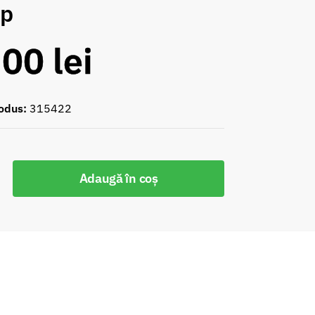
op
,00
lei
odus:
315422
Adaugă în coș