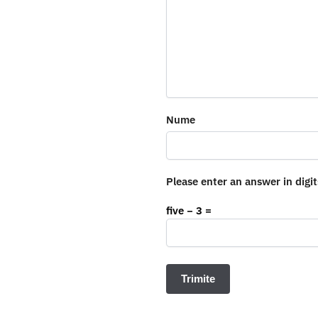
Nume
Please enter an answer in digit
five − 3 =