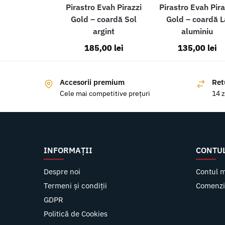
Pirastro Evah Pirazzi
Pirastro Evah Pira
Gold – coardă Sol
Gold – coardă L
argint
aluminiu
185,00
lei
135,00
lei
Accesorii premium
Ret
Cele mai competitive prețuri
14 z
INFORMAȚII
CONTU
Despre noi
Contul 
Termeni și condiții
Comenzi
GDPR
Politică de Cookies