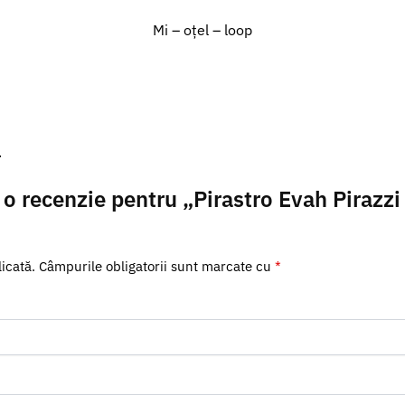
Mi – oțel – loop
.
ii o recenzie pentru „Pirastro Evah Pirazz
icată.
Câmpurile obligatorii sunt marcate cu
*