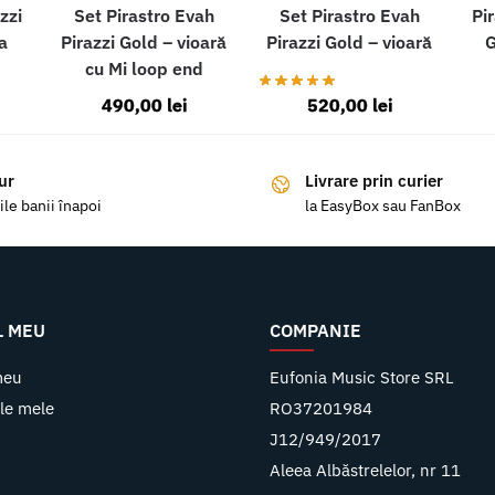
Set Pirastro Evah
zzi
Set Pirastro Evah
Pi
Pirazzi Gold – vioară
a
Pirazzi Gold – vioară
G
cu Mi loop end
490,00
lei
520,00
lei
ur
Livrare prin curier
ile banii înapoi
la EasyBox sau FanBox
L MEU
COMPANIE
meu
Eufonia Music Store SRL
le mele
RO37201984
J12/949/2017
Aleea Albăstrelelor, nr 11