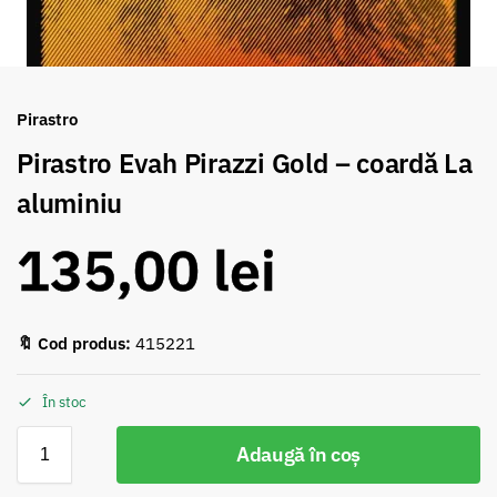
Pirastro
Pirastro Evah Pirazzi Gold – coardă La
aluminiu
135,00
lei
🔖 Cod produs:
415221
În stoc
Adaugă în coș