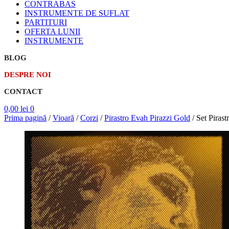
CONTRABAS
INSTRUMENTE DE SUFLAT
PARTITURI
OFERTA LUNII
INSTRUMENTE
BLOG
DESPRE NOI
CONTACT
0,00
lei
0
Prima pagină
/
Vioară
/
Corzi
/
Pirastro Evah Pirazzi Gold
/
Set Piras