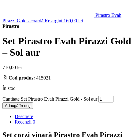
Pirastro Evah
Pirazzi Gold - coardă Re argint
160,00
lei
Pirastro
Set Pirastro Evah Pirazzi Gold
– Sol aur
710,00
lei
🔖 Cod produs:
415021
În stoc
Cantitate Set Pirastro Evah Pirazzi Gold - Sol aur
Adaugă în coș
Descriere
Recenzii
0
Set corzi vioară Pirastro Evah Pirazzi