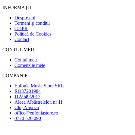
INFORMAȚII
Despre noi
Termeni și condiții
GDPR
Politică de Cookies
Contact
CONTUL MEU
Contul meu
Comenzile mele
COMPANIE
Eufonia Music Store SRL
RO37201984
J12/949/2017
Aleea Albăstrelelor, nr 11
Cluj-Napoca
office@eufoniastore.ro
0770 520 090