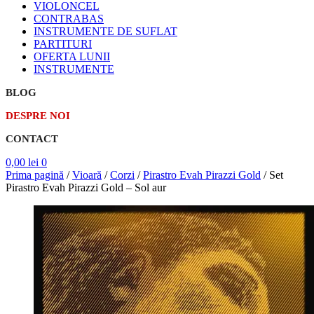
VIOLONCEL
CONTRABAS
INSTRUMENTE DE SUFLAT
PARTITURI
OFERTA LUNII
INSTRUMENTE
BLOG
DESPRE NOI
CONTACT
0,00
lei
0
Prima pagină
/
Vioară
/
Corzi
/
Pirastro Evah Pirazzi Gold
/
Set
Pirastro Evah Pirazzi Gold – Sol aur