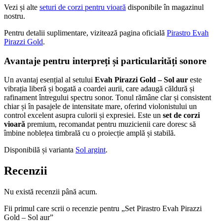
Vezi și alte
seturi de corzi pentru vioară
disponibile în magazinul
nostru.
Pentru detalii suplimentare, vizitează pagina oficială
Pirastro Evah
Pirazzi Gold
.
Avantaje pentru interpreți și particularități sonore
Un avantaj esențial al setului
Evah Pirazzi Gold – Sol aur
este
vibrația liberă și bogată a coardei aurii, care adaugă căldură și
rafinament întregului spectru sonor. Tonul rămâne clar și consistent
chiar și în pasajele de intensitate mare, oferind violonistului un
control excelent asupra culorii și expresiei. Este un
set de corzi
vioară
premium, recomandat pentru muzicienii care doresc să
îmbine noblețea timbrală cu o proiecție amplă și stabilă.
Disponibilă și varianta
Sol argint
.
Recenzii
Nu există recenzii până acum.
Fii primul care scrii o recenzie pentru „Set Pirastro Evah Pirazzi
Gold – Sol aur”