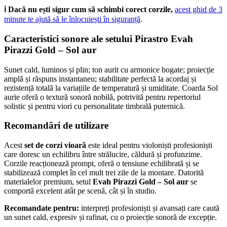
ℹ️ Dacă nu ești sigur cum să schimbi corect corzile,
acest ghid de 3
minute te ajută să le înlocuiești în siguranță
.
Caracteristici sonore ale setului Pirastro Evah
Pirazzi Gold – Sol aur
Sunet cald, luminos și plin; ton aurit cu armonice bogate; proiecție
amplă și răspuns instantaneu; stabilitate perfectă la acordaj și
rezistență totală la variațiile de temperatură și umiditate. Coarda Sol
aurie oferă o textură sonoră nobilă, potrivită pentru repertoriul
solistic și pentru viori cu personalitate timbrală puternică.
Recomandări de utilizare
Acest
set de corzi vioară
este ideal pentru violoniști profesioniști
care doresc un echilibru între strălucire, căldură și profunzime.
Corzile reacționează prompt, oferă o tensiune echilibrată și se
stabilizează complet în cel mult trei zile de la montare. Datorită
materialelor premium, setul
Evah Pirazzi Gold – Sol aur
se
comportă excelent atât pe scenă, cât și în studio.
Recomandate pentru:
interpreți profesioniști și avansați care caută
un sunet cald, expresiv și rafinat, cu o proiecție sonoră de excepție.