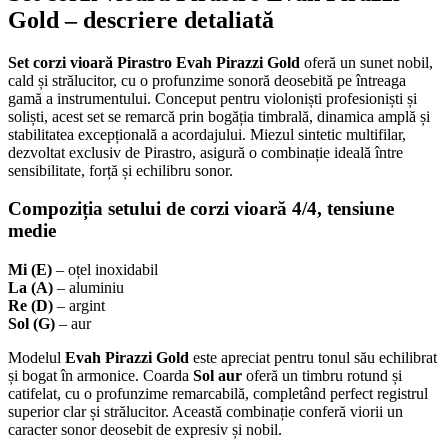
Gold – descriere detaliată
Set corzi vioară Pirastro Evah Pirazzi Gold
oferă un sunet nobil,
cald și strălucitor, cu o profunzime sonoră deosebită pe întreaga
gamă a instrumentului. Conceput pentru violoniști profesioniști și
soliști, acest set se remarcă prin bogăția timbrală, dinamica amplă și
stabilitatea excepțională a acordajului. Miezul sintetic multifilar,
dezvoltat exclusiv de Pirastro, asigură o combinație ideală între
sensibilitate, forță și echilibru sonor.
Compoziția setului de corzi vioară 4/4, tensiune
medie
Mi (E)
– oțel inoxidabil
La (A)
– aluminiu
Re (D)
– argint
Sol (G)
– aur
Modelul
Evah Pirazzi Gold
este apreciat pentru tonul său echilibrat
și bogat în armonice. Coarda
Sol aur
oferă un timbru rotund și
catifelat, cu o profunzime remarcabilă, completând perfect registrul
superior clar și strălucitor. Această combinație conferă viorii un
caracter sonor deosebit de expresiv și nobil.