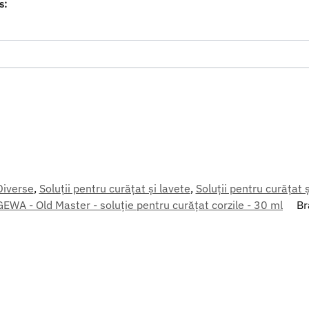
s:
Diverse
,
Soluții pentru curățat și lavete
,
Soluții pentru curățat ș
GEWA - Old Master - soluție pentru curățat corzile - 30 ml
Br