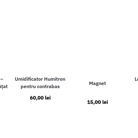
 –
Umidificator Humitron
L
Magnet
ățat
pentru contrabas
60,00
lei
15,00
lei