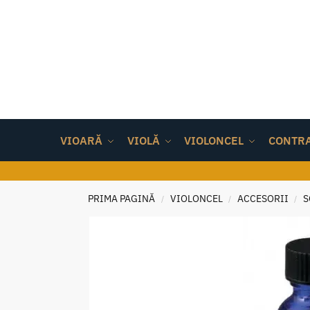
VIOARĂ
VIOLĂ
VIOLONCEL
CONTR
PRIMA PAGINĂ
VIOLONCEL
ACCESORII
S
/
/
/