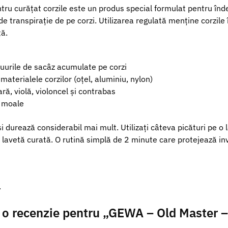
tru curățat corzile este un produs special formulat pentru înd
 de transpirație de pe corzi. Utilizarea regulată menține corzile
ță.
duurile de sacâz acumulate pe corzi
aterialele corzilor (oțel, aluminiu, nylon)
ară, violă, violoncel și contrabas
ă moale
i durează considerabil mai mult. Utilizați câteva picături pe o 
o lavetă curată. O rutină simplă de 2 minute care protejează inve
.
ii o recenzie pentru „GEWA – Old Master –