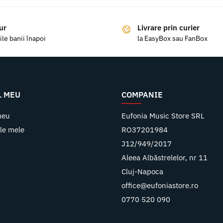
ur
Livrare prin curier
ile banii înapoi
la EasyBox sau FanBox
L MEU
COMPANIE
meu
Eufonia Music Store SRL
le mele
RO37201984
J12/949/2017
Aleea Albăstrelelor, nr 11
Cluj-Napoca
office@eufoniastore.ro
0770 520 090