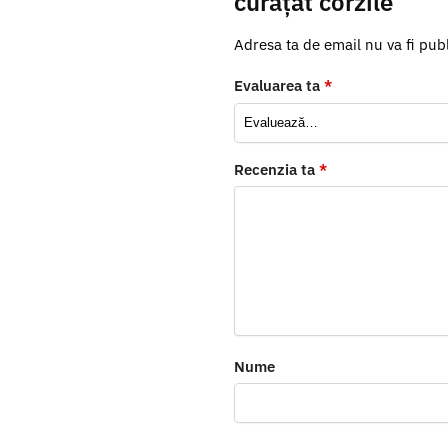
curățat corzile”
Adresa ta de email nu va fi publ
Evaluarea ta
*
Recenzia ta
*
Nume