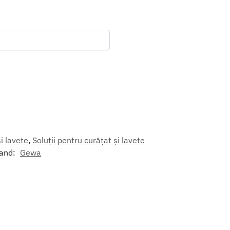
i lavete
,
Soluții pentru curățat și lavete
and:
Gewa