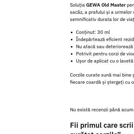
Soluția
GEWA Old Master
pen
sacâz, a prafului și a urmelor
semnificativ durata lor de via
Conținut: 30 ml
Îndepărtează eficient rezi
Nu atacă sau deteriorează m
Potrivit pentru corzi de vio
Ușor de aplicat cu o lavet
Corzile curate sună mai bine ș
fiecare coardă și ștergeți cu 
Nu există recenzii până acum
Fii primul care scr