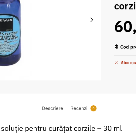
corzi
60
🔖 Cod pr
Stoc ep
Descriere
Recenzii
0
oluție pentru curățat corzile – 30 ml