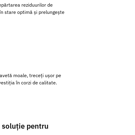
epărtarea reziduurilor de
 în stare optimă și prelungește
lavetă moale, treceți ușor pe
stiția în corzi de calitate.
 soluție pentru