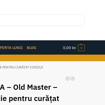
Caută
FERTA LUNII
BLOG
0,00
lei
0
IE PENTRU CURĂȚAT CORZILE
 – Old Master –
ție pentru curățat