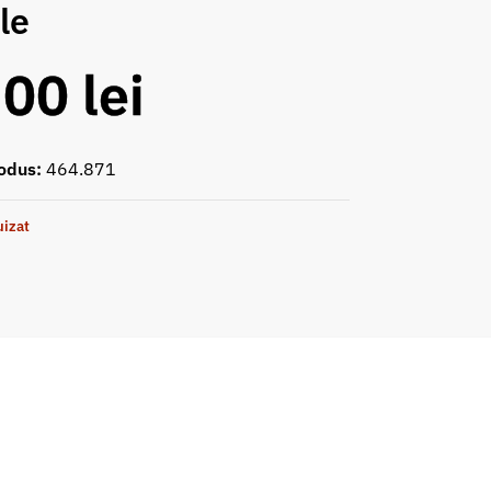
le
,00
lei
odus:
464.871
uizat