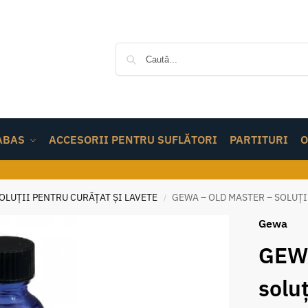
ABAS
ACCESORII PENTRU SUFLĂTORI
PARTITURI
O
OLUȚII PENTRU CURĂȚAT ȘI LAVETE
GEWA – OLD MASTER – SOLUȚ
/
Gewa
GEWA
solu