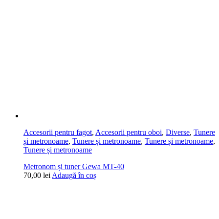
Accesorii pentru fagot
,
Accesorii pentru oboi
,
Diverse
,
Tunere
și metronoame
,
Tunere și metronoame
,
Tunere și metronoame
,
Tunere și metronoame
Metronom și tuner Gewa MT-40
70,00
lei
Adaugă în coș