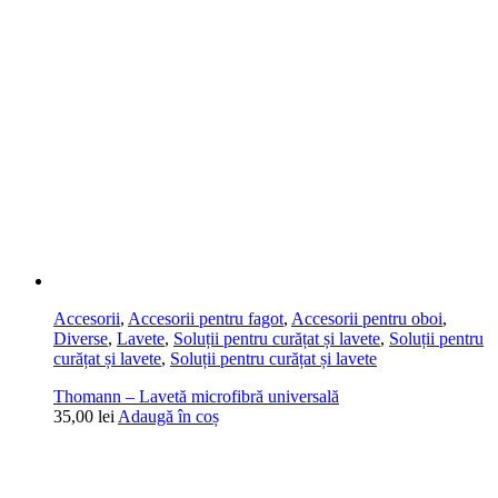
Accesorii
,
Accesorii pentru fagot
,
Accesorii pentru oboi
,
Diverse
,
Lavete
,
Soluții pentru curățat și lavete
,
Soluții pentru
curățat și lavete
,
Soluții pentru curățat și lavete
Thomann – Lavetă microfibră universală
35,00
lei
Adaugă în coș