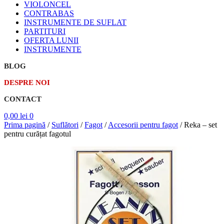
VIOLONCEL
CONTRABAS
INSTRUMENTE DE SUFLAT
PARTITURI
OFERTA LUNII
INSTRUMENTE
BLOG
DESPRE NOI
CONTACT
0,00
lei
0
Prima pagină
/
Suflători
/
Fagot
/
Accesorii pentru fagot
/
Reka – set
pentru curățat fagotul