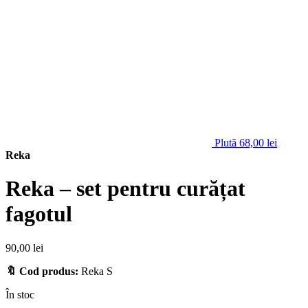
Plută
68,00
lei
Reka
Reka – set pentru curățat
fagotul
90,00
lei
🔖 Cod produs:
Reka S
În stoc