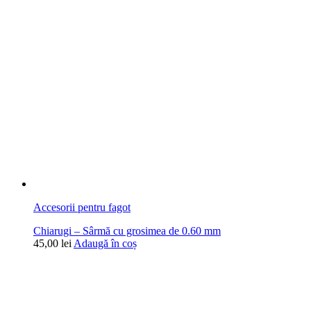
Accesorii pentru fagot
Chiarugi – Sârmă cu grosimea de 0.60 mm
45,00
lei
Adaugă în coș