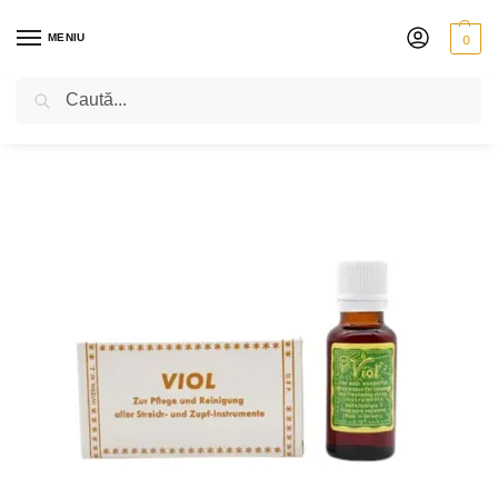
MENIU
0
Caută
PRIMA PAGINĂ
VIOLONCEL
ACCESORII
SOLUȚII PENTRU CURĂȚAT ȘI LAVETE
/
/
/