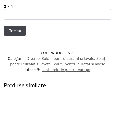
2 × 4 =
COD PRODUS:
Viol
Categorii:
Diverse
,
Soluții pentru curățat și lavete
,
Soluții
pentru curățat și lavete
,
Soluții pentru curățat și lavete
Etichetă:
Viol - soluție pentru curățat
Produse similare