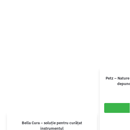
Petz – Nature
depuner
Bella Cura – soluție pentru curățat
instrumentul