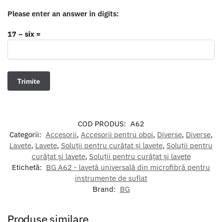
Please enter an answer in digits:
17 − six =
COD PRODUS:
A62
Categorii:
Accesorii
,
Accesorii pentru oboi
,
Diverse
,
Diverse
,
Lavete
,
Lavete
,
Soluții pentru curățat și lavete
,
Soluții pentru
curățat și lavete
,
Soluții pentru curățat și lavete
Etichetă:
BG A62 - lavetă universală din microfibră pentru
instrumente de suflat
Brand:
BG
Produse similare