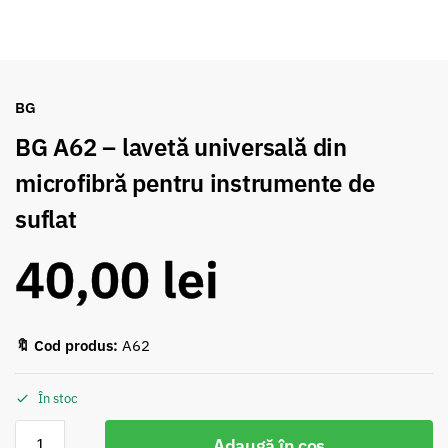
BG
BG A62 – lavetă universală din
microfibră pentru instrumente de
suflat
40,00
lei
🔖 Cod produs:
A62
În stoc
Adaugă în coș