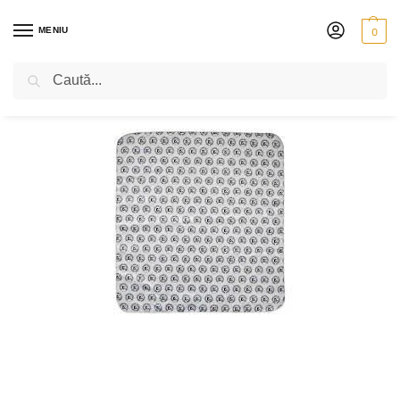
MENIU
0
Caută
PRIMA PAGINĂ
VIOLONCEL
ACCESORII
SOLUȚII PENTRU CURĂȚAT ȘI LAVETE
/
/
/