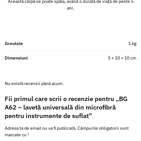
Această cârpă se poate spăla, având o durată de viață de peste 5
ani.
Greutate
1 kg
Dimensiuni
5 × 10 × 10 cm
Nu există recenzii până acum.
Fii primul care scrii o recenzie pentru „BG
A62 – lavetă universală din microfibră
pentru instrumente de suflat”
Adresa ta de email nu va fi publicată.
Câmpurile obligatorii sunt
marcate cu
*