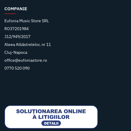
COMPANIE
Eufonia Music Store SRL
RO37201984
J12/949/2017
Aleea Albăstrelelor, nr 11
Cluj-Napoca
office@eufoniastore.ro
0770 520 090