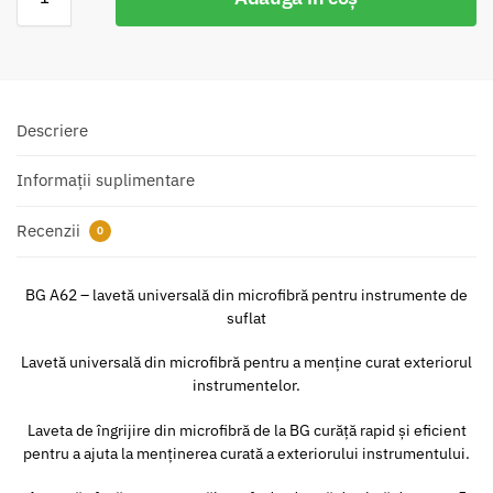
Descriere
Informații suplimentare
Recenzii
0
BG A62 – lavetă universală din microfibră pentru instrumente de
suflat
Lavetă universală din microfibră pentru a menține curat exteriorul
instrumentelor.
Laveta de îngrijire din microfibră de la BG curăță rapid și eficient
pentru a ajuta la menținerea curată a exteriorului instrumentului.