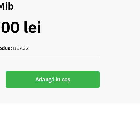
Mib
,00
lei
odus:
BGA32
Adaugă în coș