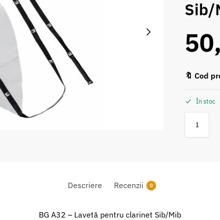
Sib/
50
🔖 Cod pr
În stoc
Descriere
Recenzii
0
BG A32 – Lavetă pentru clarinet Sib/Mib