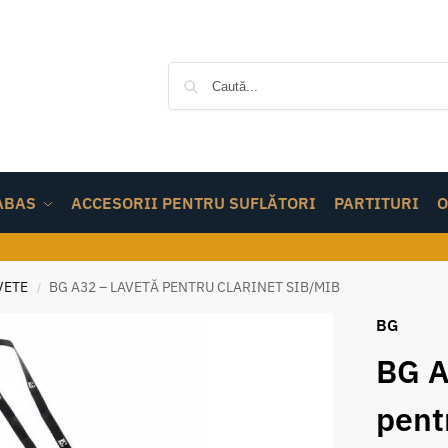
ABAS
ACCESORII PENTRU SUFLĂTORI
PARTITURI
O
VETE
BG A32 – LAVETĂ PENTRU CLARINET SIB/MIB
/
BG
BG A
pent