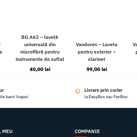
BG A62 – lavetă
d
universală din
Vandoren – Laveta
V
a
microfibră pentru
pentru exterior –
instrumente de suflat
clarinet
40,00
lei
99,00
lei
ur
Livrare prin curier
ile banii înapoi
la EasyBox sau FanBox
L MEU
COMPANIE