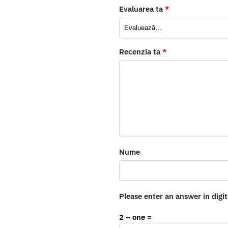
Evaluarea ta
*
Recenzia ta
*
Nume
Please enter an answer in digit
2 − one =