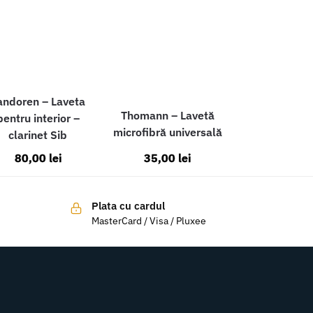
andoren – Laveta
Thomann – Lavetă
pentru interior –
microfibră universală
clarinet Sib
80,00
lei
35,00
lei
Plata cu cardul
MasterCard / Visa / Pluxee