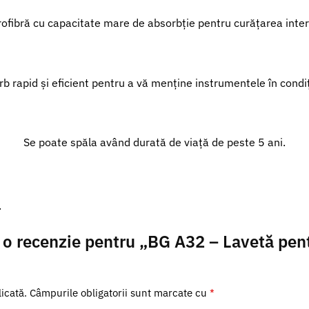
ofibră cu capacitate mare de absorbție pentru curățarea interi
b rapid și eficient pentru a vă menține instrumentele în condiț
Se poate spăla având durată de viață de peste 5 ani.
.
ii o recenzie pentru „BG A32 – Lavetă pent
icată.
Câmpurile obligatorii sunt marcate cu
*