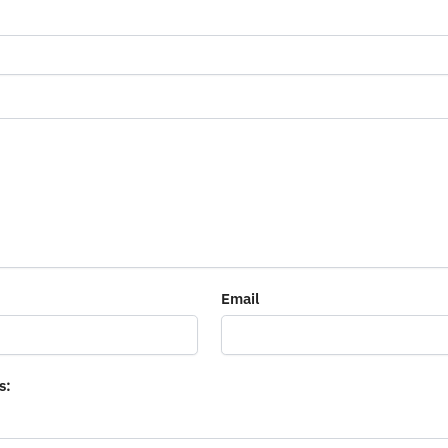
Email
s: