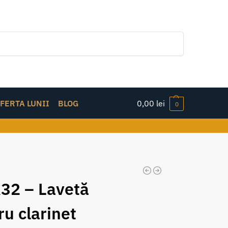
Caută
FERTA LUNII
BLOG
0,00
lei
0
32 – Lavetă
ru clarinet