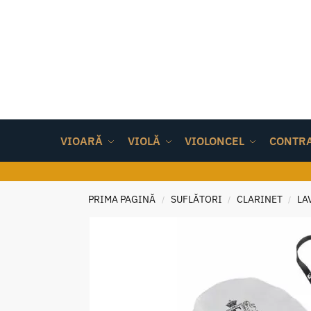
VIOARĂ
VIOLĂ
VIOLONCEL
CONTR
PRIMA PAGINĂ
SUFLĂTORI
CLARINET
LA
/
/
/