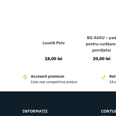
BG A65U – pa
Lavetă Petz
pentru curățare
pernițelor
18,00
lei
20,00
lei
Accesorii premium
Ret
Cele mai competitive prețuri
14 z
INFORMAȚII
CONTU