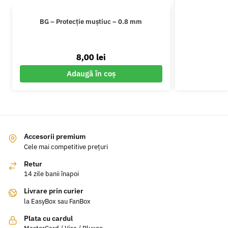
BG – Protecție muștiuc – 0.8 mm
8,00
lei
Adaugă în coș
Accesorii premium
Cele mai competitive prețuri
Retur
14 zile banii înapoi
Livrare prin curier
la EasyBox sau FanBox
Plata cu cardul