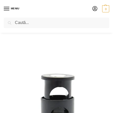
MENIU
0
Caută
PRIMA PAGINĂ
VIOLONCEL
ACCESORII
DIVERSE
MAGNET
/
/
/
/