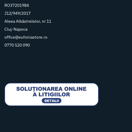
RO37201984
J12/949/2017
Aleea Albăstrelelor, nr 11
Cluj-Napoca
office@eufoniastore.ro
0770 520 090