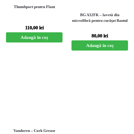
Thumbport pentru Flaut
BG A32FK – lavetă din
microfibră pentru curățat flautul
110,00
lei
80,00
lei
Adaugă în coș
Adaugă în coș
Vandoren – Cork Grease