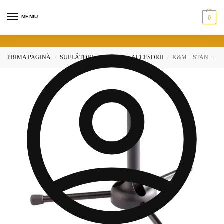
MENIU
0
PRIMA PAGINĂ
SUFLĂTORI
FLAUT
ACCESORII
K&M – STAND PENTRU FLAUT – 15230
/
/
/
/