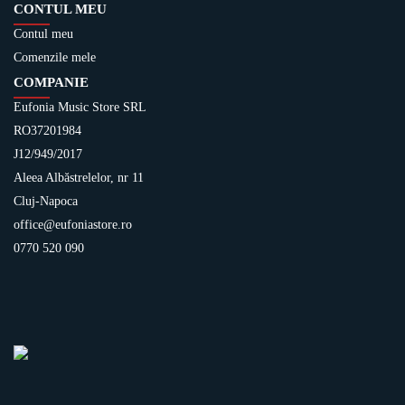
CONTUL MEU
Contul meu
Comenzile mele
COMPANIE
Eufonia Music Store SRL
RO37201984
J12/949/2017
Aleea Albăstrelelor, nr 11
Cluj-Napoca
office@eufoniastore.ro
0770 520 090