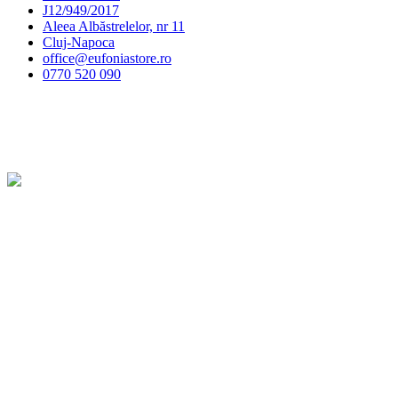
J12/949/2017
Aleea Albăstrelelor, nr 11
Cluj-Napoca
office@eufoniastore.ro
0770 520 090