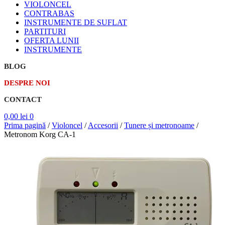
VIOLONCEL
CONTRABAS
INSTRUMENTE DE SUFLAT
PARTITURI
OFERTA LUNII
INSTRUMENTE
BLOG
DESPRE NOI
CONTACT
0,00
lei
0
Prima pagină
/
Violoncel
/
Accesorii
/
Tunere și metronoame
/
Metronom Korg CA-1