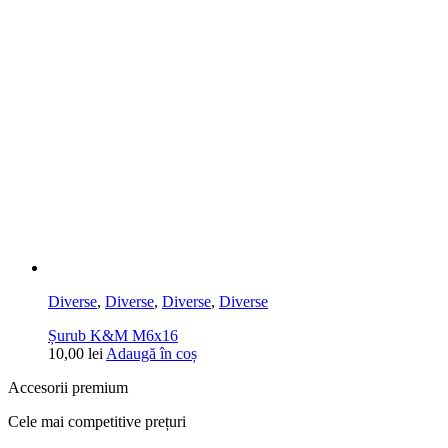
Diverse
,
Diverse
,
Diverse
,
Diverse
Șurub K&M M6x16
10,00
lei
Adaugă în coș
Accesorii premium
Cele mai competitive prețuri