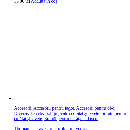
15,00
lei
Adaugă în coș
Accesorii
,
Accesorii pentru fagot
,
Accesorii pentru oboi
,
Diverse
,
Lavete
,
Soluții pentru curățat și lavete
,
Soluții pentru
curățat și lavete
,
Soluții pentru curățat și lavete
Thomann – Lavetă microfibră universală