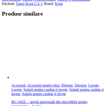
Etichetă:
Tuner Korg CA-1
Brand:
Korg
Produse similare
Accesorii
,
Accesorii pentru oboi
,
Diverse
,
Diverse
,
Lavete
,
Lavete
,
Soluții pentru curățat și lavete
,
Soluții pentru curățat și
lavete
,
Soluții pentru curățat și lavete
BG A62L – lavetă universală din microfibră pentru