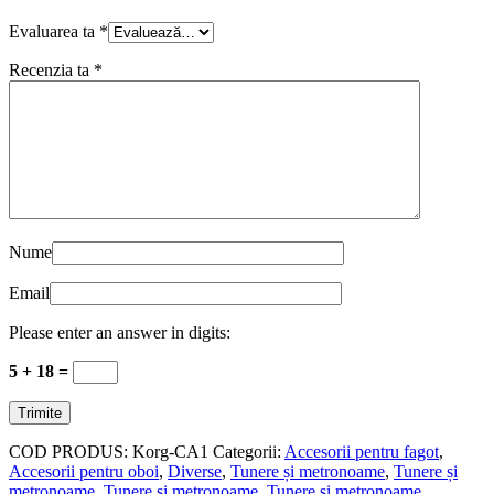
Evaluarea ta
*
Recenzia ta
*
Nume
Email
Please enter an answer in digits:
5 + 18 =
COD PRODUS:
Korg-CA1
Categorii:
Accesorii pentru fagot
,
Accesorii pentru oboi
,
Diverse
,
Tunere și metronoame
,
Tunere și
metronoame
,
Tunere și metronoame
,
Tunere și metronoame