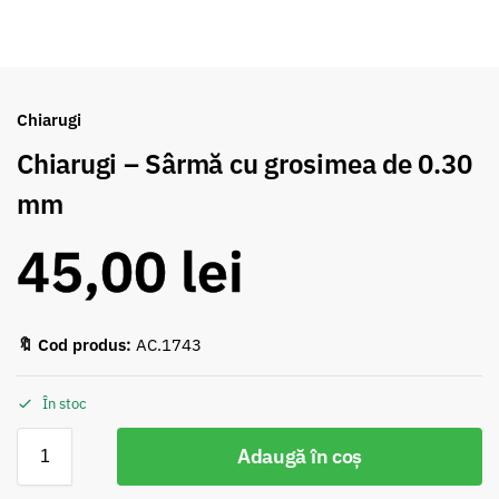
Chiarugi
Chiarugi – Sârmă cu grosimea de 0.30
mm
45,00
lei
🔖 Cod produs:
AC.1743
În stoc
Adaugă în coș