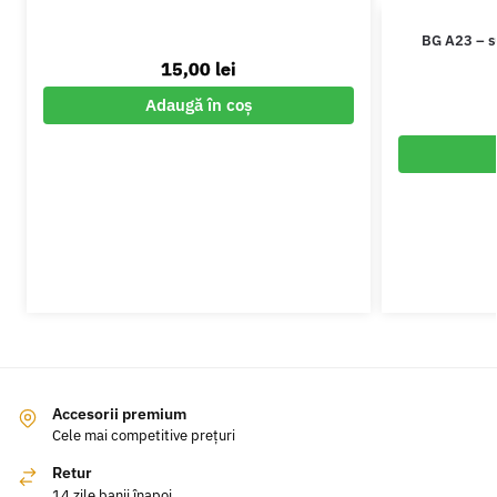
BG A23 – s
15,00
lei
Adaugă în coș
Accesorii premium
Cele mai competitive prețuri
Retur
14 zile banii înapoi