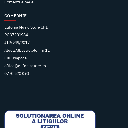
Comenzile mele
COMPANIE
Eufonia Music Store SRL
RO37201984
J12/949/2017
Aleea Albăstrelelor, nr 11
Cluj-Napoca
office@eufoniastore.ro
0770 520 090