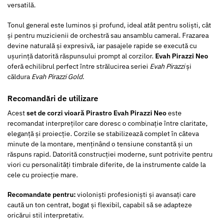
versatilă.
Tonul general este luminos și profund, ideal atât pentru soliști, cât
și pentru muzicienii de orchestră sau ansamblu cameral. Frazarea
devine naturală și expresivă, iar pasajele rapide se execută cu
ușurință datorită răspunsului prompt al corzilor.
Evah Pirazzi Neo
oferă echilibrul perfect între strălucirea seriei
Evah Pirazzi
și
căldura
Evah Pirazzi Gold
.
Recomandări de utilizare
Acest
set de corzi vioară Pirastro Evah Pirazzi Neo
este
recomandat interpreților care doresc o combinație între claritate,
eleganță și proiecție. Corzile se stabilizează complet în câteva
minute de la montare, menținând o tensiune constantă și un
răspuns rapid. Datorită construcției moderne, sunt potrivite pentru
viori cu personalități timbrale diferite, de la instrumente calde la
cele cu proiecție mare.
Recomandate pentru:
violoniști profesioniști și avansați care
caută un ton centrat, bogat și flexibil, capabil să se adapteze
oricărui stil interpretativ.