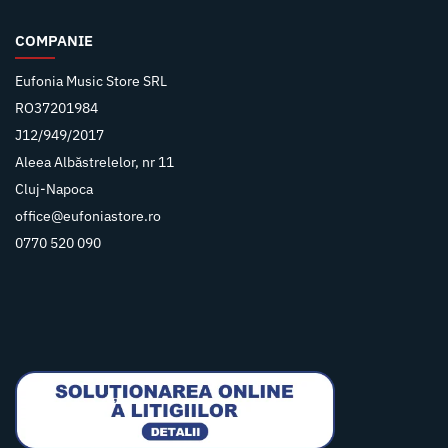
COMPANIE
Eufonia Music Store SRL
RO37201984
J12/949/2017
Aleea Albăstrelelor, nr 11
Cluj-Napoca
office@eufoniastore.ro
0770 520 090