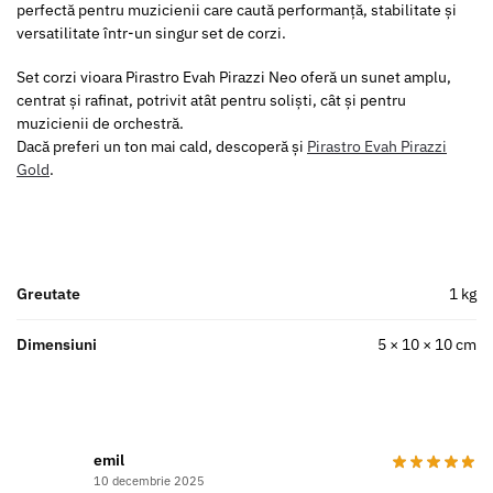
perfectă pentru muzicienii care caută performanță, stabilitate și
versatilitate într-un singur set de corzi.
Set corzi vioara Pirastro Evah Pirazzi Neo oferă un sunet amplu,
centrat și rafinat, potrivit atât pentru soliști, cât și pentru
muzicienii de orchestră.
Dacă preferi un ton mai cald, descoperă și
Pirastro Evah Pirazzi
Gold
.
Greutate
1 kg
Dimensiuni
5 × 10 × 10 cm
emil
10 decembrie 2025