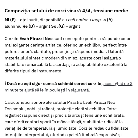
Compoziția setului de corzi vioară 4/4, tensiune medie
Mi (E)
– oțel aurit, disponibilă cu
ball end
sau
loop
La (A)
–
aluminiu
Re (D)
– argint
Sol (G)
– argint
Corzile
Evah Pirazzi Neo
sunt concepute pentru a răspunde celor
mai exigente cerințe artistice, oferind un echilibru perfect între
putere sonoră, claritate, proiecție și răspuns imediat. Datorită
materialului sintetic modern din miez, aceste corzi asigură o
stabilitate remarcabilă la acordaj și o adaptabilitate excelentă la
diferite tipuri de instrumente.
ℹ️ Dacă nu ești sigur cum să schimbi corect corzile,
acest ghid de 3
minute te ajută să le înlocuiești în siguranță
.
Caracteristici sonore ale setului Pirastro Evah Pirazzi Neo
Ton amplu, nobil și rafinat; proiecție clară și echilibru între
registre; răspuns direct și precis la arcuș; tensiune echilibrată,
care oferă confort sporit în mâna stângă; stabilitate ridicată la
variațiile de temperatură și umiditate. Corzile redau cu fidelitate
intențiile interpretului, oferind o paletă timbrală expresivă și