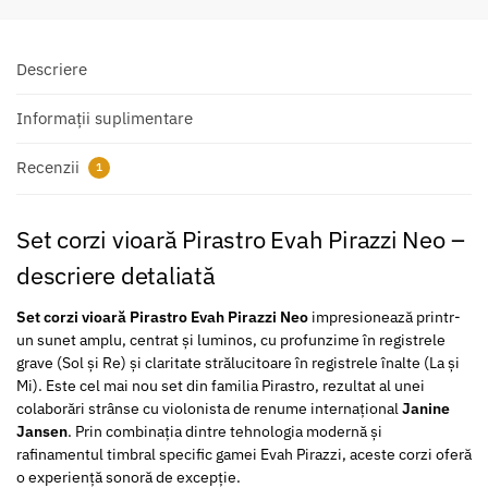
Descriere
Informații suplimentare
Recenzii
1
Set corzi vioară Pirastro Evah Pirazzi Neo –
descriere detaliată
Set corzi vioară Pirastro Evah Pirazzi Neo
impresionează printr-
un sunet amplu, centrat și luminos, cu profunzime în registrele
grave (Sol și Re) și claritate strălucitoare în registrele înalte (La și
Mi). Este cel mai nou set din familia Pirastro, rezultat al unei
colaborări strânse cu violonista de renume internațional
Janine
Jansen
. Prin combinația dintre tehnologia modernă și
rafinamentul timbral specific gamei Evah Pirazzi, aceste corzi oferă
o experiență sonoră de excepție.