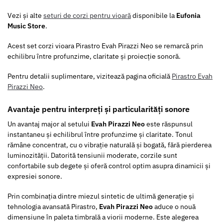
Vezi și alte
seturi de corzi pentru vioară
disponibile la
Eufonia
Music Store
.
Acest set corzi vioara Pirastro Evah Pirazzi Neo se remarcă prin
echilibru între profunzime, claritate și proiecție sonoră.
Pentru detalii suplimentare, vizitează pagina oficială
Pirastro Evah
Pirazzi Neo
.
Avantaje pentru interpreți și particularități sonore
Un avantaj major al setului
Evah Pirazzi Neo
este răspunsul
instantaneu și echilibrul între profunzime și claritate. Tonul
rămâne concentrat, cu o vibrație naturală și bogată, fără pierderea
luminozității. Datorită tensiunii moderate, corzile sunt
confortabile sub degete și oferă control optim asupra dinamicii și
expresiei sonore.
Prin combinația dintre miezul sintetic de ultimă generație și
tehnologia avansată Pirastro,
Evah Pirazzi Neo
aduce o nouă
dimensiune în paleta timbrală a viorii moderne. Este alegerea